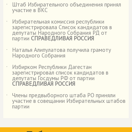
Штаб Избирательного объединения принял
˙
участие в ВКС
Избирательная комиссия республики
˙
зарегистрировала Список кандидатов в
депутаты Народного Собрания РД от
партии
СПРАВЕДЛИВАЯ РОССИЯ
Наталья Алипулатова получила грамоту
˙
Народного Собрания
Избирком Республики Дагестан
˙
зарегистрировал список кандидатов в
депутаты Госдумы РФ от партии
СПРАВЕДЛИВАЯ РОССИЯ
Члены предвыборного штаба РО приняли
˙
участие в совещании Избирательных штабов
партии