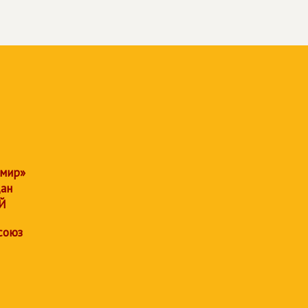
 мир»
дан
Й
союз