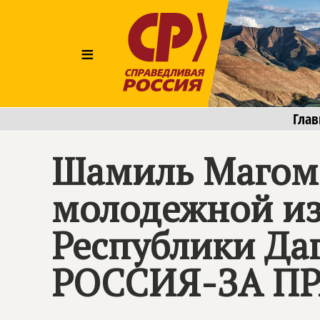
≡
Глав
Шамиль Магоме
молодежной из
Республики Да
РОССИЯ-ЗА П