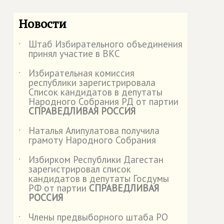
Новости
Штаб Избирательного объединения
˙
принял участие в ВКС
Избирательная комиссия
˙
республики зарегистрировала
Список кандидатов в депутаты
Народного Собрания РД от партии
СПРАВЕДЛИВАЯ РОССИЯ
Наталья Алипулатова получила
˙
грамоту Народного Собрания
Избирком Республики Дагестан
˙
зарегистрировал список
кандидатов в депутаты Госдумы
РФ от партии
СПРАВЕДЛИВАЯ
РОССИЯ
Члены предвыборного штаба РО
˙