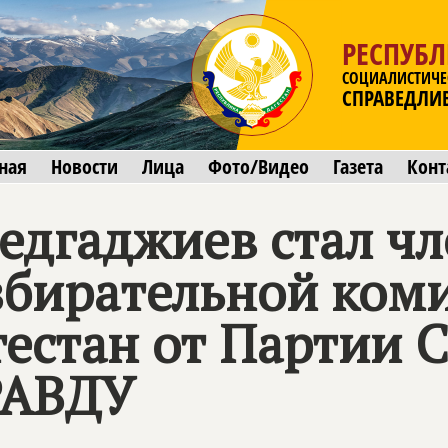
РЕСПУБЛ
СОЦИАЛИСТИЧЕ
СПРАВЕДЛИ
ная
Новости
Лица
Фото/Видео
Газета
Конт
дгаджиев стал ч
бирательной ком
гестан от Парти
РАВДУ