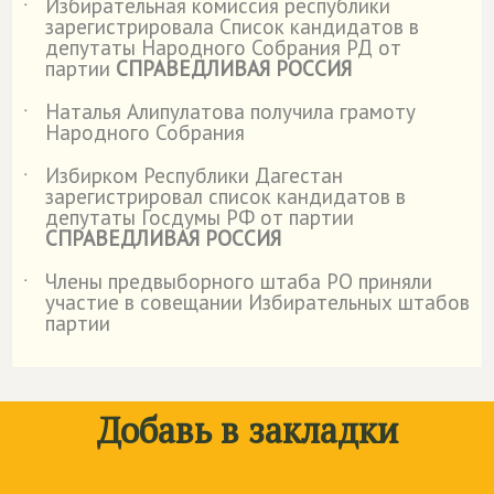
Избирательная комиссия республики
˙
зарегистрировала Список кандидатов в
депутаты Народного Собрания РД от
партии
СПРАВЕДЛИВАЯ РОССИЯ
Наталья Алипулатова получила грамоту
˙
Народного Собрания
Избирком Республики Дагестан
˙
зарегистрировал список кандидатов в
депутаты Госдумы РФ от партии
СПРАВЕДЛИВАЯ РОССИЯ
Члены предвыборного штаба РО приняли
˙
участие в совещании Избирательных штабов
партии
Добавь в закладки