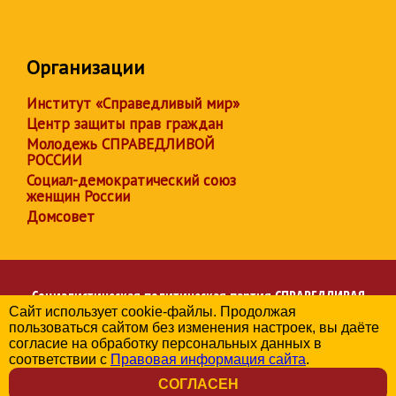
Организации
Институт «Справедливый мир»
Центр защиты прав граждан
Молодежь СПРАВЕДЛИВОЙ
РОССИИ
Социал-демократический союз
женщин России
Домсовет
Социалистическая политическая партия
СПРАВЕДЛИВАЯ
Сайт использует cookie-файлы. Продолжая
РОССИЯ
пользоваться сайтом без изменения настроек, вы даёте
Региональное отделение партии в Республике Дагестан
согласие на обработку персональных данных в
© 2006-2026
соответствии с
Правовая информация сайта
.
Политика в отношении обработки персональных данных
СОГЛАСЕН