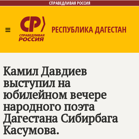
СПРАВЕДЛИВАЯ РОССИЯ
≡
РЕСПУБЛИКА ДАГЕСТАН
Главная
Новости
Лица
Фото/Видео
Газета
Контакты
Камил Давдиев
выступил на
юбилейном вечере
народного поэта
Дагестана Сибирбага
Касумова.