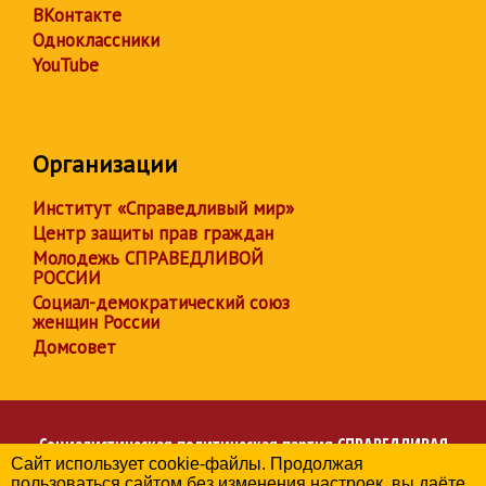
ВКонтакте
Одноклассники
YouTube
Организации
Институт «Справедливый мир»
Центр защиты прав граждан
Молодежь СПРАВЕДЛИВОЙ
РОССИИ
Социал-демократический союз
женщин России
Домсовет
Социалистическая политическая партия
СПРАВЕДЛИВАЯ
Сайт использует cookie-файлы. Продолжая
РОССИЯ
пользоваться сайтом без изменения настроек, вы даёте