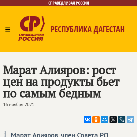
СПРАВЕДЛИВАЯ РОССИЯ
≡
РЕСПУБЛИКА ДАГЕСТАН
Главная
Новости
Лица
Фото/Видео
Газета
Контакты
Марат Алияров: рост
цен на продукты бьет
по самым бедным
16 ноября 2021
Марат Алияров, член Совета РО