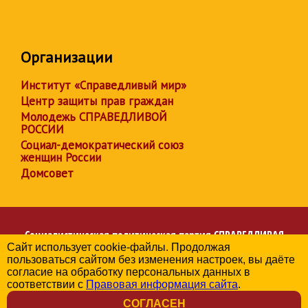
Организации
Институт «Справедливый мир»
Центр защиты прав граждан
Молодежь СПРАВЕДЛИВОЙ
РОССИИ
Социал-демократический союз
женщин России
Домсовет
Социалистическая политическая партия
СПРАВЕДЛИВАЯ
Сайт использует cookie-файлы. Продолжая
РОССИЯ
пользоваться сайтом без изменения настроек, вы даёте
Региональное отделение партии в Республике Дагестан
согласие на обработку персональных данных в
© 2006-2026
соответствии с
Правовая информация сайта
.
Политика в отношении обработки персональных данных
СОГЛАСЕН