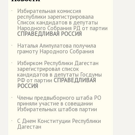
Избирательная комиссия
˙
республики зарегистрировала
Список кандидатов в депутаты
Народного Собрания РД от партии
СПРАВЕДЛИВАЯ РОССИЯ
Наталья Алипулатова получила
˙
грамоту Народного Собрания
Избирком Республики Дагестан
˙
зарегистрировал список
кандидатов в депутаты Госдумы
РФ от партии
СПРАВЕДЛИВАЯ
РОССИЯ
Члены предвыборного штаба РО
˙
приняли участие в совещании
Избирательных штабов партии
С Днем Конституции Республики
˙
Дагестан