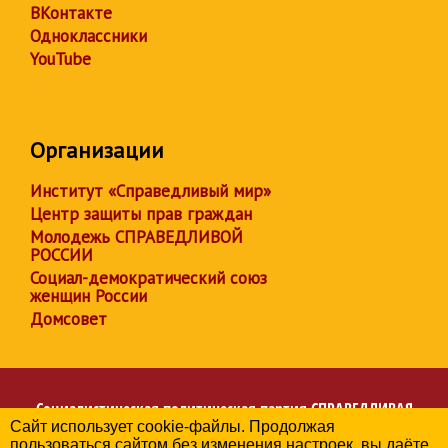
ВКонтакте
Одноклассники
YouTube
Организации
Институт «Справедливый мир»
Центр защиты прав граждан
Молодежь СПРАВЕДЛИВОЙ
РОССИИ
Социал-демократический союз
женщин России
Домсовет
Социалистическая политическая партия
СПРАВЕДЛИВАЯ
Сайт использует cookie-файлы. Продолжая
РОССИЯ
пользоваться сайтом без изменения настроек, вы даёте