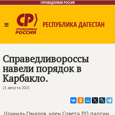
СПРАВЕДЛИВАЯ РОССИЯ
≡
РЕСПУБЛИКА ДАГЕСТАН
Главная
Новости
Лица
Фото/Видео
Газета
Контакты
Справедливороссы
навели порядок в
Карбакло.
21 августа 2021
Шамиль Омаров, член Совета РО партии