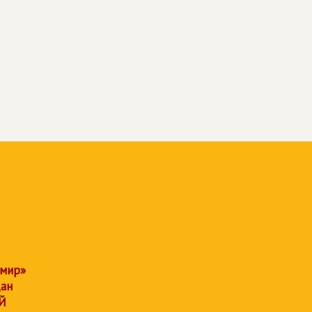
 мир»
дан
Й