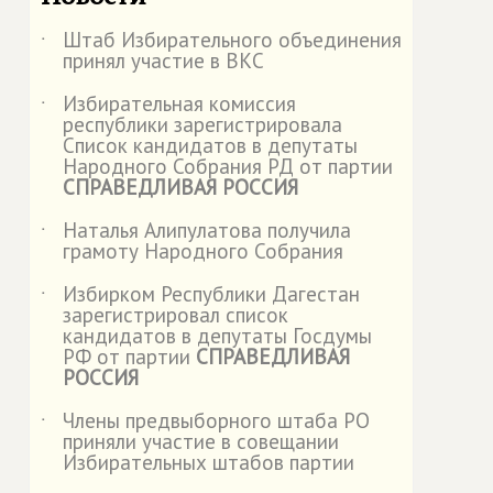
Штаб Избирательного объединения
˙
принял участие в ВКС
Избирательная комиссия
˙
республики зарегистрировала
Список кандидатов в депутаты
Народного Собрания РД от партии
СПРАВЕДЛИВАЯ РОССИЯ
Наталья Алипулатова получила
˙
грамоту Народного Собрания
Избирком Республики Дагестан
˙
зарегистрировал список
кандидатов в депутаты Госдумы
РФ от партии
СПРАВЕДЛИВАЯ
РОССИЯ
Члены предвыборного штаба РО
˙
приняли участие в совещании
Избирательных штабов партии