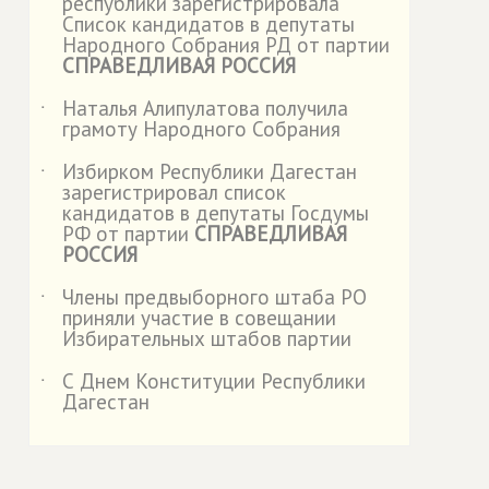
республики зарегистрировала
Список кандидатов в депутаты
Народного Собрания РД от партии
СПРАВЕДЛИВАЯ РОССИЯ
Наталья Алипулатова получила
˙
грамоту Народного Собрания
Избирком Республики Дагестан
˙
зарегистрировал список
кандидатов в депутаты Госдумы
РФ от партии
СПРАВЕДЛИВАЯ
РОССИЯ
Члены предвыборного штаба РО
˙
приняли участие в совещании
Избирательных штабов партии
С Днем Конституции Республики
˙
Дагестан