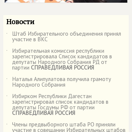
Новости
Штаб Избирательного объединения принял
˙
участие в ВКС
Избирательная комиссия республики
˙
зарегистрировала Список кандидатов в
депутаты Народного Собрания РД от
партии
СПРАВЕДЛИВАЯ РОССИЯ
Наталья Алипулатова получила грамоту
˙
Народного Собрания
Избирком Республики Дагестан
˙
зарегистрировал список кандидатов в
депутаты Госдумы РФ от партии
СПРАВЕДЛИВАЯ РОССИЯ
Члены предвыборного штаба РО приняли
˙
участие в совещании Избирательных штабов