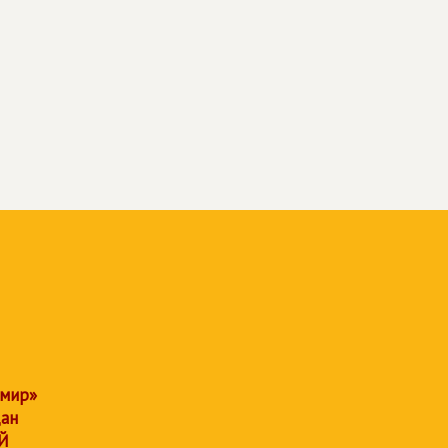
 мир»
дан
Й