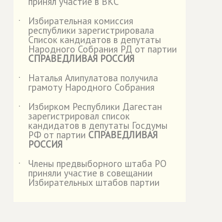
принял участие в ВКС
Избирательная комиссия
˙
республики зарегистрировала
Список кандидатов в депутаты
Народного Собрания РД от партии
СПРАВЕДЛИВАЯ РОССИЯ
Наталья Алипулатова получила
˙
грамоту Народного Собрания
Избирком Республики Дагестан
˙
зарегистрировал список
кандидатов в депутаты Госдумы
РФ от партии
СПРАВЕДЛИВАЯ
РОССИЯ
Члены предвыборного штаба РО
˙
приняли участие в совещании
Избирательных штабов партии