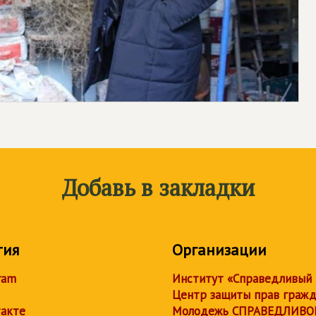
Добавь в закладки
тия
Организации
ram
Институт «Справедливый
Центр защиты прав граж
акте
Молодежь СПРАВЕДЛИВО