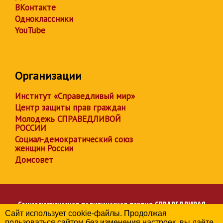
ВКонтакте
Одноклассники
YouTube
Организации
Институт «Справедливый мир»
Центр защиты прав граждан
Молодежь СПРАВЕДЛИВОЙ
РОССИИ
Социал-демократический союз
женщин России
Домсовет
Социалистическая политическая партия
СПРАВЕДЛИВАЯ
Сайт использует cookie-файлы. Продолжая
РОССИЯ
пользоваться сайтом без изменения настроек, вы даёте