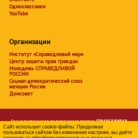
Одноклассники
YouTube
Организации
Институт «Справедливый мир»
Центр защиты прав граждан
Молодежь СПРАВЕДЛИВОЙ
РОССИИ
Социал-демократический союз
женщин России
Домсовет
Социалистическая политическая партия
СПРАВЕДЛИВАЯ
Сайт использует cookie-файлы. Продолжая
РОССИЯ
пользоваться сайтом без изменения настроек, вы даёте
Региональное отделение партии в Республике Дагестан
согласие на обработку персональных данных в