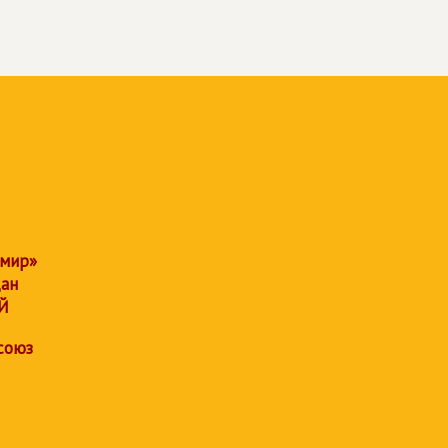
 мир»
дан
Й
союз