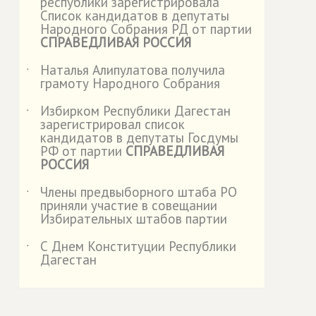
республики зарегистрировала
Список кандидатов в депутаты
Народного Собрания РД от партии
СПРАВЕДЛИВАЯ РОССИЯ
Наталья Алипулатова получила
˙
грамоту Народного Собрания
Избирком Республики Дагестан
˙
зарегистрировал список
кандидатов в депутаты Госдумы
РФ от партии
СПРАВЕДЛИВАЯ
РОССИЯ
Члены предвыборного штаба РО
˙
приняли участие в совещании
Избирательных штабов партии
С Днем Конституции Республики
˙
Дагестан