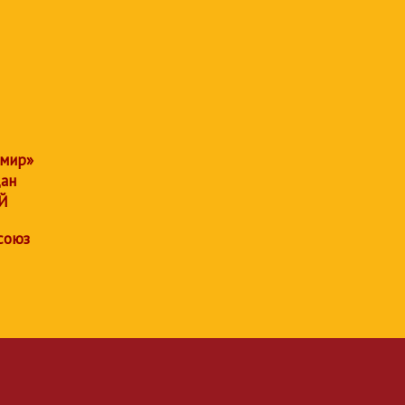
 мир»
дан
Й
союз