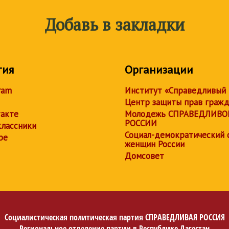
Добавь в закладки
тия
Организации
ram
Институт «Справедливый
Центр защиты прав граж
акте
Молодежь СПРАВЕДЛИВО
РОССИИ
лассники
Социал-демократический 
be
женщин России
Домсовет
Социалистическая политическая партия
СПРАВЕДЛИВАЯ РОССИЯ
Региональное отделение партии в Республике Дагестан