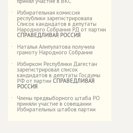
принял участие в ВКС
Избирательная комиссия
˙
республики зарегистрировала
Список кандидатов в депутаты
Народного Собрания РД от партии
СПРАВЕДЛИВАЯ РОССИЯ
Наталья Алипулатова получила
˙
грамоту Народного Собрания
Избирком Республики Дагестан
˙
зарегистрировал список
кандидатов в депутаты Госдумы
РФ от партии
СПРАВЕДЛИВАЯ
РОССИЯ
Члены предвыборного штаба РО
˙
приняли участие в совещании
Избирательных штабов партии