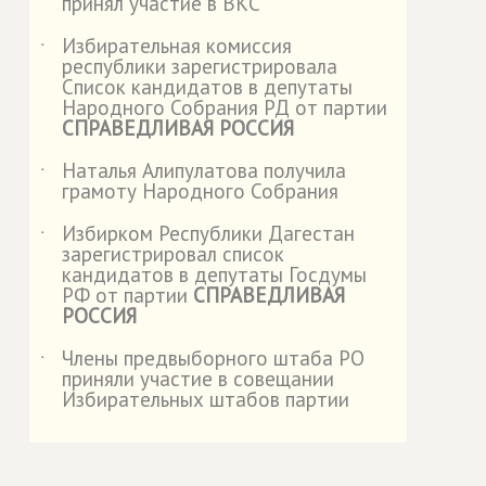
принял участие в ВКС
Избирательная комиссия
˙
республики зарегистрировала
Список кандидатов в депутаты
Народного Собрания РД от партии
СПРАВЕДЛИВАЯ РОССИЯ
Наталья Алипулатова получила
˙
грамоту Народного Собрания
Избирком Республики Дагестан
˙
зарегистрировал список
кандидатов в депутаты Госдумы
РФ от партии
СПРАВЕДЛИВАЯ
РОССИЯ
Члены предвыборного штаба РО
˙
приняли участие в совещании
Избирательных штабов партии