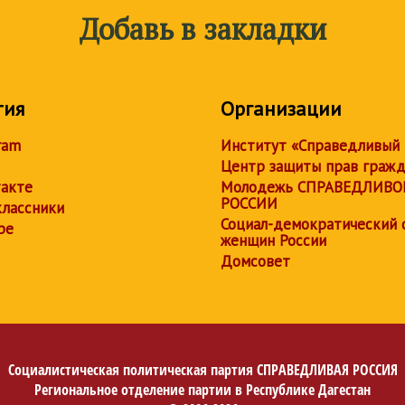
Добавь в закладки
тия
Организации
ram
Институт «Справедливый
Центр защиты прав граж
акте
Молодежь СПРАВЕДЛИВО
РОССИИ
лассники
Социал-демократический 
be
женщин России
Домсовет
Социалистическая политическая партия
СПРАВЕДЛИВАЯ РОССИЯ
Региональное отделение партии в Республике Дагестан