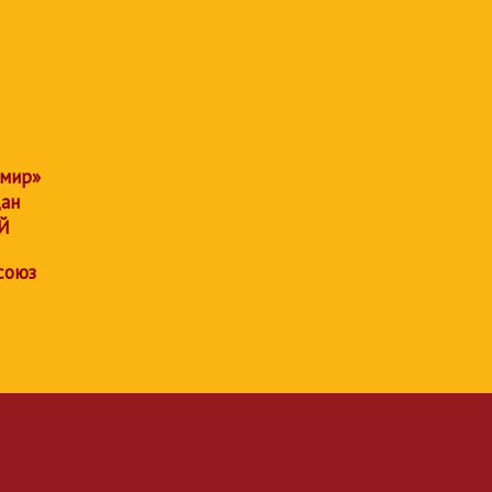
 мир»
дан
Й
союз