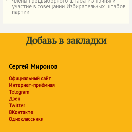
Члены предвыборного штаба РО приняли
˙
участие в совещании Избирательных штабов
партии
Добавь в закладки
Сергей Миронов
Официальный сайт
Интернет-приёмная
Telegram
Дзен
Twitter
ВКонтакте
Одноклассники