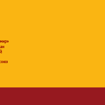
 мир»
дан
Й
союз