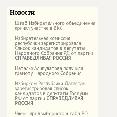
Новости
Штаб Избирательного объединения
˙
принял участие в ВКС
Избирательная комиссия
˙
республики зарегистрировала
Список кандидатов в депутаты
Народного Собрания РД от партии
СПРАВЕДЛИВАЯ РОССИЯ
Наталья Алипулатова получила
˙
грамоту Народного Собрания
Избирком Республики Дагестан
˙
зарегистрировал список
кандидатов в депутаты Госдумы
РФ от партии
СПРАВЕДЛИВАЯ
РОССИЯ
Члены предвыборного штаба РО
˙