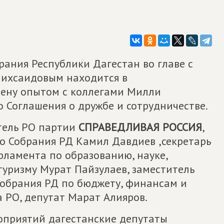
ания Республики Дагестан во главе с
ихсаидовым находится в
мену опытом с коллегами Милли
 Соглашения о дружбе и сотрудничестве.
тель РО партии
СПРАВЕДЛИВАЯ РОССИЯ
,
о Собрания РД Камил Давдиев ,секретарь
рламента по образованию, науке,
 туризму Мурат Пайзулаев, заместитель
обрания РД по бюджету, финансам и
а РО, депутат Марат Алияров.
оприятий дагестанские депутаты