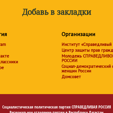
Добавь в закладки
тия
Организации
ram
Институт «Справедливый
Центр защиты прав граж
акте
Молодежь СПРАВЕДЛИВО
РОССИИ
лассники
Социал-демократический 
be
женщин России
Домсовет
Социалистическая политическая партия
СПРАВЕДЛИВАЯ РОССИЯ
Региональное отделение партии в Республике Дагестан