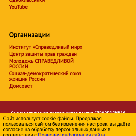
Одноклассники
YouTube
Организации
Институт «Справедливый мир»
Центр защиты прав граждан
Молодежь СПРАВЕДЛИВОЙ
РОССИИ
Социал-демократический союз
женщин России
Домсовет
Социалистическая политическая партия
СПРАВЕДЛИВАЯ
Сайт использует cookie-файлы. Продолжая
РОССИЯ
пользоваться сайтом без изменения настроек, вы даёте
Региональное отделение партии в Республике Дагестан
согласие на обработку персональных данных в
© 2006-2026
соответствии с
Правовая информация сайта
.