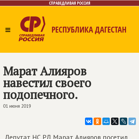
СПРАВЕДЛИВАЯ РОССИЯ
≡
РЕСПУБЛИКА ДАГЕСТАН
Главная
Новости
Лица
Фото/Видео
Газета
Контакты
Марат Алияров
навестил своего
подопечного.
01 июня 2019
Депутат НС РД Марат Алияров посетил