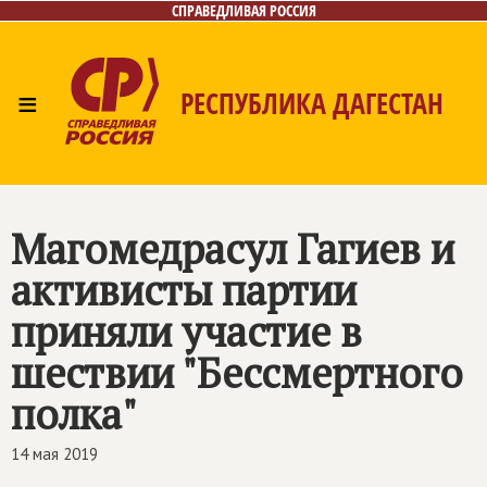
СПРАВЕДЛИВАЯ РОССИЯ
≡
РЕСПУБЛИКА ДАГЕСТАН
Главная
Новости
Лица
Фото/Видео
Газета
Контакты
Магомедрасул Гагиев и
активисты партии
приняли участие в
шествии "Бессмертного
полка"
14 мая 2019