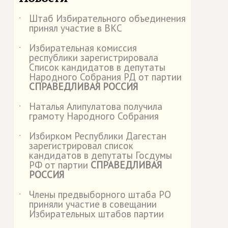
Штаб Избирательного объединения
˙
принял участие в ВКС
Избирательная комиссия
˙
республики зарегистрировала
Список кандидатов в депутаты
Народного Собрания РД от партии
СПРАВЕДЛИВАЯ РОССИЯ
Наталья Алипулатова получила
˙
грамоту Народного Собрания
Избирком Республики Дагестан
˙
зарегистрировал список
кандидатов в депутаты Госдумы
РФ от партии
СПРАВЕДЛИВАЯ
РОССИЯ
Члены предвыборного штаба РО
˙
приняли участие в совещании
Избирательных штабов партии