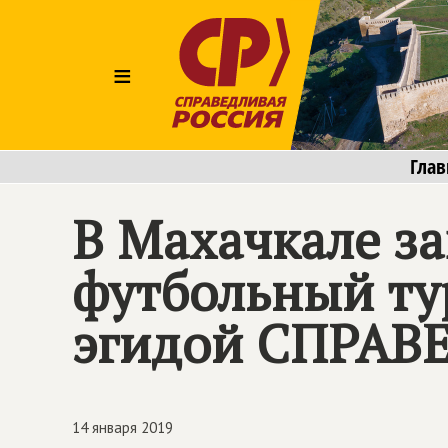
≡
Глав
В Махачкале з
футбольный ту
эгидой
СПРАВ
14 января 2019