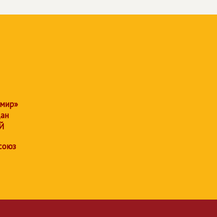
 мир»
дан
Й
союз