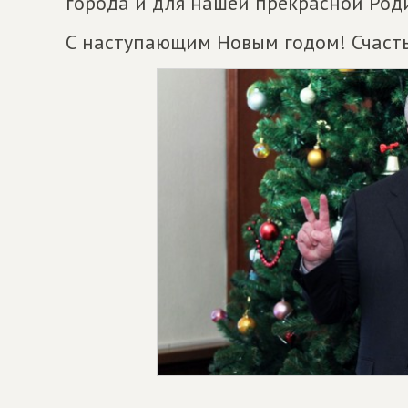
города и для нашей прекрасной Род
С наступающим Новым годом! Счасть