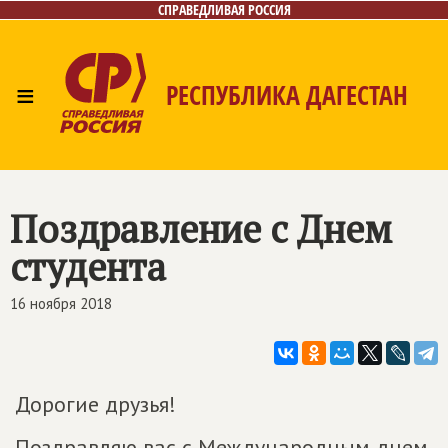
СПРАВЕДЛИВАЯ РОССИЯ
≡
РЕСПУБЛИКА ДАГЕСТАН
Главная
Новости
Лица
Фото/Видео
Газета
Контакты
Поздравление с Днем
студента
16 ноября 2018
Дорогие друзья!
Поздравляю вас с Международным днем