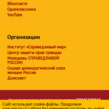
ВКонтакте
Одноклассники
YouTube
Организации
Институт «Справедливый мир»
Центр защиты прав граждан
Молодежь СПРАВЕДЛИВОЙ
РОССИИ
Социал-демократический союз
женщин России
Домсовет
Социалистическая политическая партия
СПРАВЕДЛИВАЯ
Сайт использует cookie-файлы. Продолжая
РОССИЯ
пользоваться сайтом без изменения настроек, вы даёте