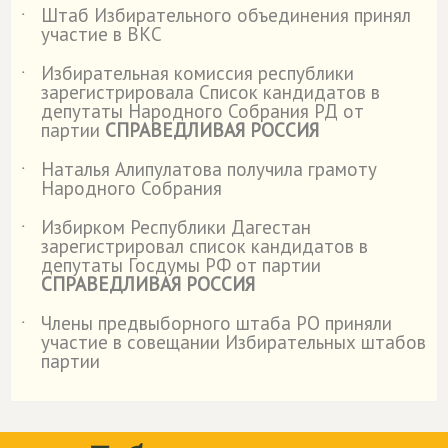
Штаб Избирательного объединения принял
˙
участие в ВКС
Избирательная комиссия республики
˙
зарегистрировала Список кандидатов в
депутаты Народного Собрания РД от
партии
СПРАВЕДЛИВАЯ РОССИЯ
Наталья Алипулатова получила грамоту
˙
Народного Собрания
Избирком Республики Дагестан
˙
зарегистрировал список кандидатов в
депутаты Госдумы РФ от партии
СПРАВЕДЛИВАЯ РОССИЯ
Члены предвыборного штаба РО приняли
˙
участие в совещании Избирательных штабов
партии