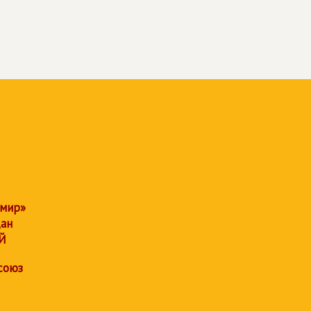
 мир»
дан
Й
союз