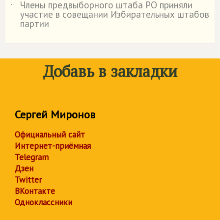
Члены предвыборного штаба РО приняли
˙
участие в совещании Избирательных штабов
партии
Добавь в закладки
Сергей Миронов
Официальный сайт
Интернет-приёмная
Telegram
Дзен
Twitter
ВКонтакте
Одноклассники