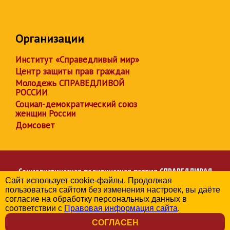
Организации
Институт «Справедливый мир»
Центр защиты прав граждан
Молодежь СПРАВЕДЛИВОЙ
РОССИИ
Социал-демократический союз
женщин России
Домсовет
Социалистическая политическая партия
СПРАВЕДЛИВАЯ
Сайт использует cookie-файлы. Продолжая
РОССИЯ
пользоваться сайтом без изменения настроек, вы даёте
Региональное отделение партии в Республике Дагестан
согласие на обработку персональных данных в
© 2006-2026
соответствии с
Правовая информация сайта
.
Политика в отношении обработки персональных данных
СОГЛАСЕН