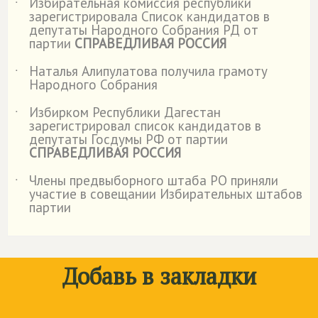
Избирательная комиссия республики
˙
зарегистрировала Список кандидатов в
депутаты Народного Собрания РД от
партии
СПРАВЕДЛИВАЯ РОССИЯ
Наталья Алипулатова получила грамоту
˙
Народного Собрания
Избирком Республики Дагестан
˙
зарегистрировал список кандидатов в
депутаты Госдумы РФ от партии
СПРАВЕДЛИВАЯ РОССИЯ
Члены предвыборного штаба РО приняли
˙
участие в совещании Избирательных штабов
партии
Добавь в закладки