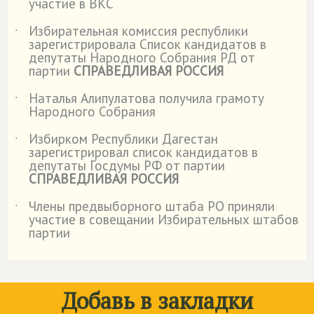
участие в ВКС
Избирательная комиссия республики
˙
зарегистрировала Список кандидатов в
депутаты Народного Собрания РД от
партии
СПРАВЕДЛИВАЯ РОССИЯ
Наталья Алипулатова получила грамоту
˙
Народного Собрания
Избирком Республики Дагестан
˙
зарегистрировал список кандидатов в
депутаты Госдумы РФ от партии
СПРАВЕДЛИВАЯ РОССИЯ
Члены предвыборного штаба РО приняли
˙
участие в совещании Избирательных штабов
партии
Добавь в закладки