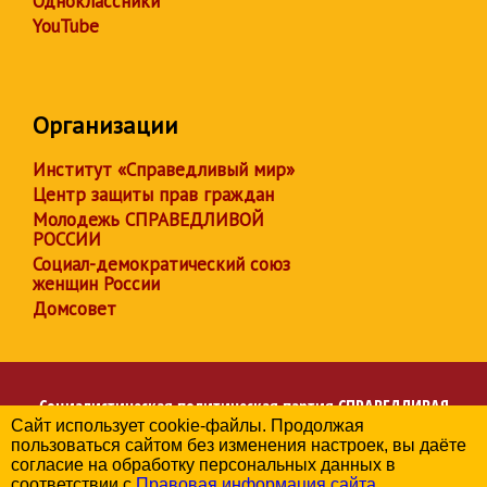
Одноклассники
YouTube
Организации
Институт «Справедливый мир»
Центр защиты прав граждан
Молодежь СПРАВЕДЛИВОЙ
РОССИИ
Социал-демократический союз
женщин России
Домсовет
Социалистическая политическая партия
СПРАВЕДЛИВАЯ
Сайт использует cookie-файлы. Продолжая
РОССИЯ
пользоваться сайтом без изменения настроек, вы даёте
Региональное отделение партии в Республике Дагестан
согласие на обработку персональных данных в
© 2006-2026
соответствии с
Правовая информация сайта
.