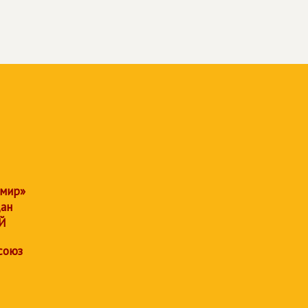
 мир»
дан
Й
союз