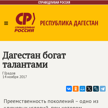
СПРАВЕДЛИВАЯ РОССИЯ
≡
РЕСПУБЛИКА ДАГЕСТАН
Главная
Новости
Лица
Фото/Видео
Газета
Контакты
Дагестан богат
талантами
Г.Градов
14 ноября 2017
Преемственность поколений – одно из
ключевых условий, при котором