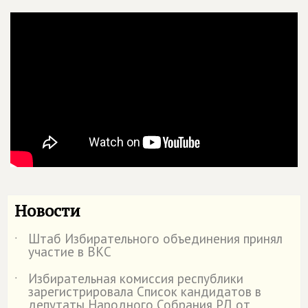
Новости
Штаб Избирательного объединения принял
˙
участие в ВКС
Избирательная комиссия республики
˙
зарегистрировала Список кандидатов в
депутаты Народного Собрания РД от