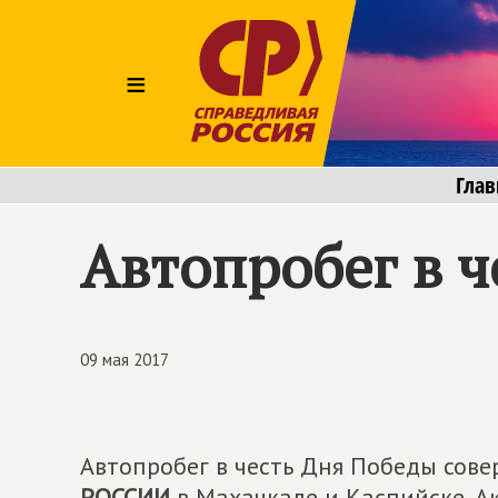
≡
Глав
Автопробег в 
09 мая 2017
Автопробег в честь Дня Победы сов
РОССИИ
в Махачкале и Каспийске. А