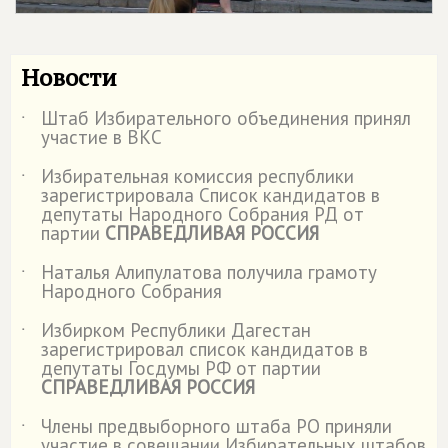
Новости
Штаб Избирательного объединения принял
˙
участие в ВКС
Избирательная комиссия республики
˙
зарегистрировала Список кандидатов в
депутаты Народного Собрания РД от
партии
СПРАВЕДЛИВАЯ РОССИЯ
Наталья Алипулатова получила грамоту
˙
Народного Собрания
Избирком Республики Дагестан
˙
зарегистрировал список кандидатов в
депутаты Госдумы РФ от партии
СПРАВЕДЛИВАЯ РОССИЯ
Члены предвыборного штаба РО приняли
˙
участие в совещании Избирательных штабов