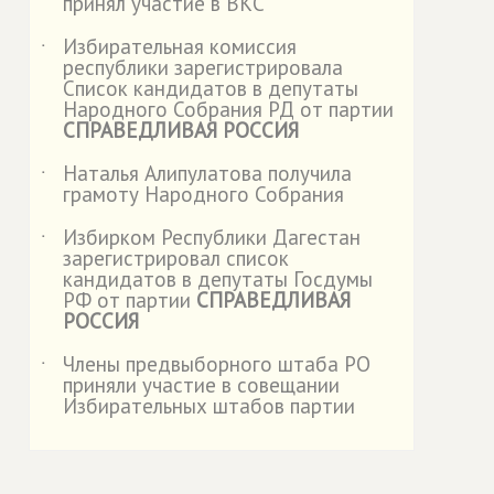
принял участие в ВКС
Избирательная комиссия
˙
республики зарегистрировала
Список кандидатов в депутаты
Народного Собрания РД от партии
СПРАВЕДЛИВАЯ РОССИЯ
Наталья Алипулатова получила
˙
грамоту Народного Собрания
Избирком Республики Дагестан
˙
зарегистрировал список
кандидатов в депутаты Госдумы
РФ от партии
СПРАВЕДЛИВАЯ
РОССИЯ
Члены предвыборного штаба РО
˙
приняли участие в совещании
Избирательных штабов партии