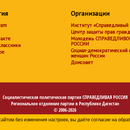
тия
Организации
ram
Институт «Справедливый
Центр защиты прав граж
акте
Молодежь СПРАВЕДЛИВО
РОССИИ
лассники
Социал-демократический 
be
женщин России
Домсовет
Социалистическая политическая партия
СПРАВЕДЛИВАЯ РОССИЯ
Региональное отделение партии в Республике Дагестан
© 2006-2026
Политика в отношении обработки персональных данных
сайтом без изменения настроек, вы даёте согласие на обр