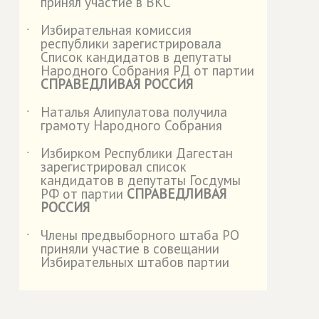
принял участие в ВКС
Избирательная комиссия
˙
республики зарегистрировала
Список кандидатов в депутаты
Народного Собрания РД от партии
СПРАВЕДЛИВАЯ РОССИЯ
Наталья Алипулатова получила
˙
грамоту Народного Собрания
Избирком Республики Дагестан
˙
зарегистрировал список
кандидатов в депутаты Госдумы
РФ от партии
СПРАВЕДЛИВАЯ
РОССИЯ
Члены предвыборного штаба РО
˙
приняли участие в совещании
Избирательных штабов партии