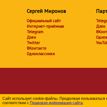
Сергей Миронов
Пар
Официальный сайт
Teleg
Интернет-приёмная
Дзен
Telegram
ВКонт
Дзен
Однок
Twitter
YouTu
ВКонтакте
Одноклассники
Сайт использует cookie-файлы. Продолжая пользоваться 
соответствии с
Правовая информация сайта
.