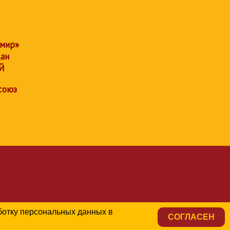
 мир»
дан
Й
союз
аботку персональных данных в
СОГЛАСЕН