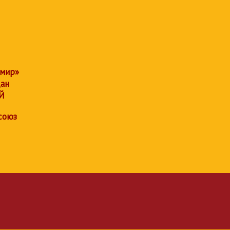
 мир»
дан
Й
союз