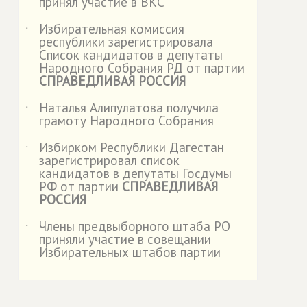
принял участие в ВКС
Избирательная комиссия
˙
республики зарегистрировала
Список кандидатов в депутаты
Народного Собрания РД от партии
СПРАВЕДЛИВАЯ РОССИЯ
Наталья Алипулатова получила
˙
грамоту Народного Собрания
Избирком Республики Дагестан
˙
зарегистрировал список
кандидатов в депутаты Госдумы
РФ от партии
СПРАВЕДЛИВАЯ
РОССИЯ
Члены предвыборного штаба РО
˙
приняли участие в совещании
Избирательных штабов партии