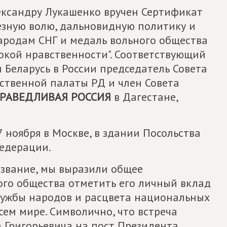
ександру Лукашенко вручен Сертификат
езную волю, дальновидную политику и
ародам СНГ и медаль вольного общества
окой нравственности". Соответствующий
 Беларусь в России председатель Совета
ественной палаты РД и член Совета
РАВЕДЛИВАЯ РОССИЯ
в Дагестане,
 ноября в Москве, в здании Посольства
Федерации.
 звание, мы выразили общее
ого общества отметить его личный вклад
дружбы народов и расцвета национальных
всем мире. Символично, что встреча
 Григорьевича на пост Президента