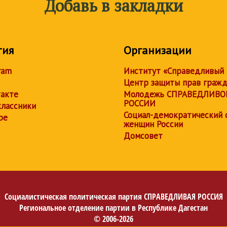
Добавь в закладки
тия
Организации
ram
Институт «Справедливый
Центр защиты прав граж
акте
Молодежь СПРАВЕДЛИВО
РОССИИ
лассники
Социал-демократический 
be
женщин России
Домсовет
Социалистическая политическая партия
СПРАВЕДЛИВАЯ РОССИЯ
Региональное отделение партии в Республике Дагестан
© 2006-2026