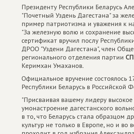
Президенту Республики Беларусь Ал
"Почетный Уздень Дагестана" за жел
пример патриотизма и уважения к н
"За железную волю и сохранение выс
сертификат вручил послу Республики
ДРОО "Уздени Дагестана", член Общ
регионального отделения партии
СП
Керимхан Умаханов.
Официальное вручение состоялось 17
Республики Беларусь в Российской 
"Присваивая вашему лидеру высокое
умонастроение дагестанского вольн
в то, что Беларусь стала образцом 
культур не только в Европе, но и во 
проходит в год избрания Александра