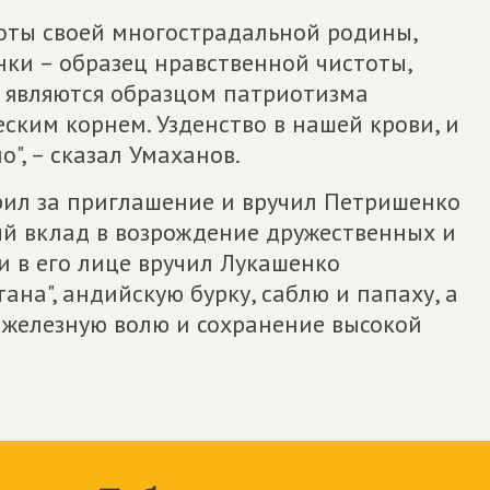
оты своей многострадальной родины,
нки – образец нравственной чистоты,
и являются образцом патриотизма
еским корнем. Узденство в нашей крови, и
о", – сказал Умаханов.
рил за приглашение и вручил Петришенко
ый вклад в возрождение дружественных и
и в его лице вручил Лукашенко
ана", андийскую бурку, саблю и папаху, а
 железную волю и сохранение высокой