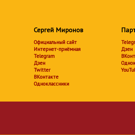
Сергей Миронов
Пар
Официальный сайт
Teleg
Интернет-приёмная
Дзен
Telegram
ВКонт
Дзен
Однок
Twitter
YouTu
ВКонтакте
Одноклассники