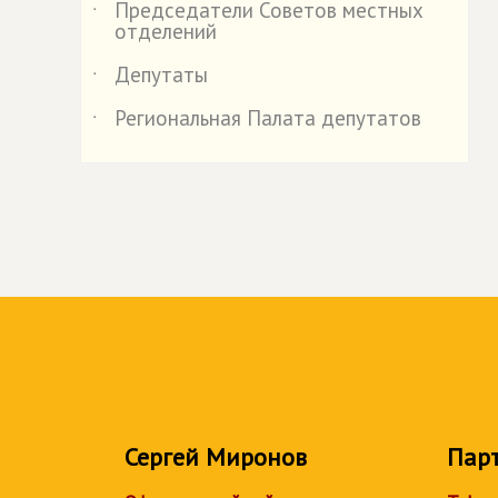
Председатели Советов местных
˙
отделений
Депутаты
˙
Региональная Палата депутатов
˙
Сергей Миронов
Пар