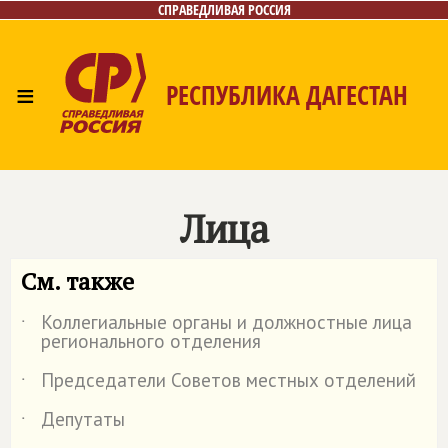
СПРАВЕДЛИВАЯ РОССИЯ
≡
РЕСПУБЛИКА ДАГЕСТАН
Главная
Новости
Лица
Фото/Видео
Газета
Контакты
Лица
См. также
Коллегиальные органы и должностные лица
˙
регионального отделения
Председатели Советов местных отделений
˙
Депутаты
˙