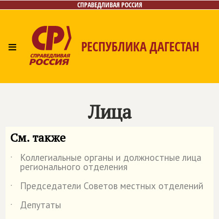
СПРАВЕДЛИВАЯ РОССИЯ
≡
РЕСПУБЛИКА ДАГЕСТАН
Главная
Новости
Лица
Фото/Видео
Газета
Контакты
Лица
См. также
Коллегиальные органы и должностные лица
˙
регионального отделения
Председатели Советов местных отделений
˙
Депутаты
˙